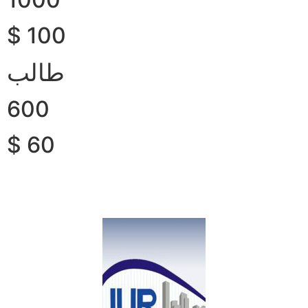
$ 100
طالب
600
$ 60